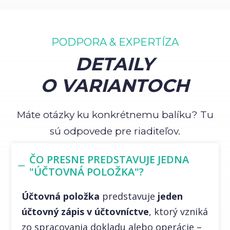
PODPORA & EXPERTÍZA
DETAILY
O VARIANTOCH
Máte otázky ku konkrétnemu balíku? Tu
sú odpovede pre riaditeľov.
ČO PRESNE PREDSTAVUJE JEDNA
"ÚČTOVNÁ POLOŽKA"?
Účtovná položka
predstavuje
jeden
účtovný zápis v účtovníctve
, ktorý vzniká
zo spracovania dokladu alebo operácie –