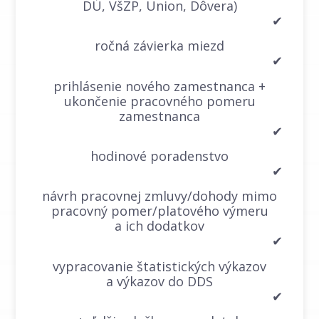
DÚ, VšZP, Union, Dôvera)
✔
ročná závierka miezd
✔
prihlásenie nového zamestnanca +
ukončenie pracovného pomeru
zamestnanca
✔
hodinové poradenstvo
✔
návrh pracovnej zmluvy/dohody mimo
pracovný pomer/platového výmeru
a ich dodatkov
✔
vypracovanie štatistických výkazov
a výkazov do DDS
✔