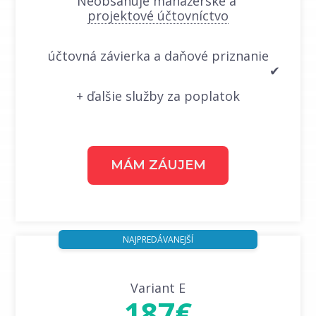
Neobsahuje manažérske a
projektové účtovníctvo
účtovná závierka a daňové priznanie
✔
+ ďalšie služby za poplatok
MÁM ZÁUJEM
NAJPREDÁVANEJŠÍ
Variant E
187€