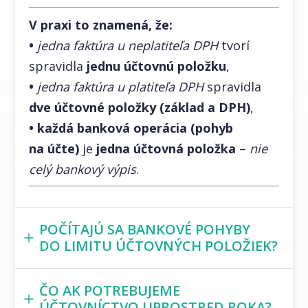
V praxi to znamená, že:
•
jedna faktúra u neplatiteľa DPH
tvorí
spravidla
jednu účtovnú položku
,
•
jedna faktúra u platiteľa DPH
spravidla
dve účtovné položky (základ a DPH)
,
•
každá banková operácia (pohyb
na účte)
je
jedna účtovná položka
–
nie
celý bankový výpis
.
POČÍTAJÚ SA BANKOVÉ POHYBY
DO LIMITU ÚČTOVNÝCH POLOŽIEK?
ČO AK POTREBUJEME
ÚČTOVNÍCTVO UPROSTRED ROKA?