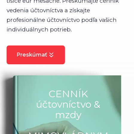
tisíce eur mesačne. Preskúmajte cenník
vedenia účtovníctva a získajte
profesionálne účtovníctvo podľa vašich
individuálnych potrieb.
Preskúmať
CENNÍK
účtovníctvo &
mzdy