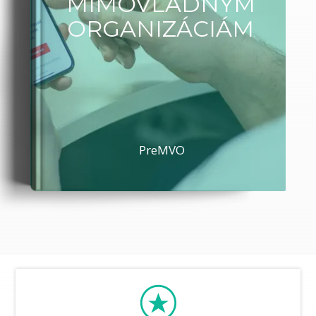
MIMOVLÁDNYM
ORGANIZÁCIÁM
PreMVO